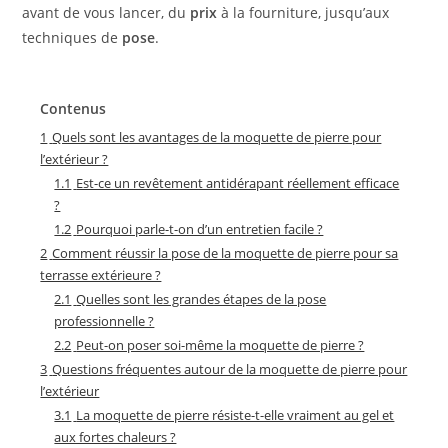
avant de vous lancer, du
prix
à la fourniture, jusqu’aux
techniques de
pose
.
Contenus
1
Quels sont les avantages de la moquette de pierre pour
l’extérieur ?
1.1
Est-ce un revêtement antidérapant réellement efficace
?
1.2
Pourquoi parle-t-on d’un entretien facile ?
2
Comment réussir la pose de la moquette de pierre pour sa
terrasse extérieure ?
2.1
Quelles sont les grandes étapes de la pose
professionnelle ?
2.2
Peut-on poser soi-même la moquette de pierre ?
3
Questions fréquentes autour de la moquette de pierre pour
l’extérieur
3.1
La moquette de pierre résiste-t-elle vraiment au gel et
aux fortes chaleurs ?