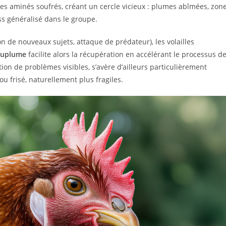
 aminés soufrés, créant un cercle vicieux : plumes abîmées, zon
ess généralisé dans le groupe.
 de nouveaux sujets, attaque de prédateur), les volailles
nuplume
facilite alors la récupération en accélérant le processus d
ition de problèmes visibles, s’avère d’ailleurs particulièrement
u frisé, naturellement plus fragiles.