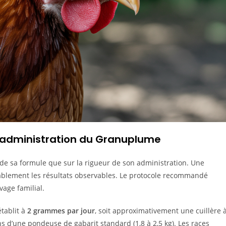
 administration du Granuplume
 de sa formule que sur la rigueur de son administration. Une
érablement les résultats observables. Le protocole recommandé
age familial.
établit à
2 grammes par jour
, soit approximativement une cuillère 
 d’une pondeuse de gabarit standard (1,8 à 2,5 kg). Les races