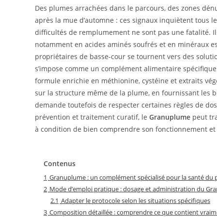
Des plumes arrachées dans le parcours, des zones dénu
après la mue d’automne : ces signaux inquiètent tous 
difficultés de remplumement ne sont pas une fatalité. Il
notamment en acides aminés soufrés et en minéraux es
propriétaires de basse-cour se tournent vers des soluti
s’impose comme un complément alimentaire spécifique
formule enrichie en méthionine, cystéine et extraits vé
sur la structure même de la plume, en fournissant les br
demande toutefois de respecter certaines règles de dosa
prévention et traitement curatif, le
Granuplume
peut tr
à condition de bien comprendre son fonctionnement et 
Contenus
1
Granuplume : un complément spécialisé pour la santé du
2
Mode d’emploi pratique : dosage et administration du G
2.1
Adapter le protocole selon les situations spécifiques
3
Composition détaillée : comprendre ce que contient vrai