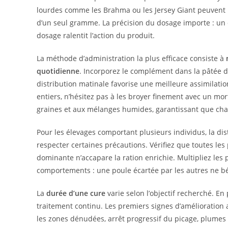
lourdes comme les Brahma ou les Jersey Giant peuvent 
d’un seul gramme. La précision du dosage importe : un e
dosage ralentit l’action du produit.
La méthode d’administration la plus efficace consiste à
quotidienne
. Incorporez le complément dans la pâtée du
distribution matinale favorise une meilleure assimilation
entiers, n’hésitez pas à les broyer finement avec un mo
graines et aux mélanges humides, garantissant que chaq
Pour les élevages comportant plusieurs individus, la dis
respecter certaines précautions. Vérifiez que toutes le
dominante n’accapare la ration enrichie. Multipliez les 
comportements : une poule écartée par les autres ne b
La
durée d’une cure
varie selon l’objectif recherché. E
traitement continu. Les premiers signes d’amélioration
les zones dénudées, arrêt progressif du picage, plumes 