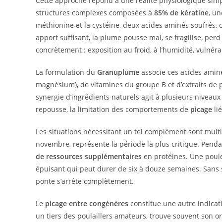
Cette approche répond à une réalité physiologique sim
structures complexes composées à
85% de kératine
, un
méthionine et la cystéine, deux acides aminés soufrés,
apport suffisant, la plume pousse mal, se fragilise, perd
concrètement : exposition au froid, à l’humidité, vulnéra
La formulation du
Granuplume
associe ces acides aminé
magnésium), de vitamines du groupe B et d’extraits de p
synergie d’ingrédients naturels agit à plusieurs niveaux : 
repousse, la limitation des comportements de
picage
li
Les situations nécessitant un tel complément sont mult
novembre, représente la période la plus critique. Pend
de ressources supplémentaires
en protéines. Une poule
épuisant qui peut durer de six à douze semaines. Sans so
ponte s’arrête complètement.
Le
picage entre congénères
constitue une autre indica
un tiers des poulaillers amateurs, trouve souvent son or