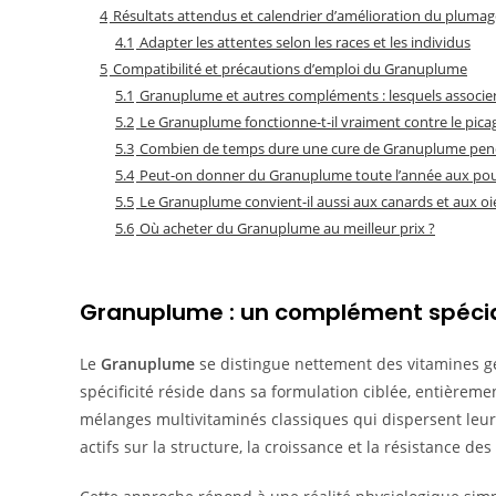
4
Résultats attendus et calendrier d’amélioration du plumag
4.1
Adapter les attentes selon les races et les individus
5
Compatibilité et précautions d’emploi du Granuplume
5.1
Granuplume et autres compléments : lesquels associer
5.2
Le Granuplume fonctionne-t-il vraiment contre le pica
5.3
Combien de temps dure une cure de Granuplume pen
5.4
Peut-on donner du Granuplume toute l’année aux pou
5.5
Le Granuplume convient-il aussi aux canards et aux oi
5.6
Où acheter du Granuplume au meilleur prix ?
Granuplume : un complément spécia
Le
Granuplume
se distingue nettement des vitamines gé
spécificité réside dans sa formulation ciblée, entièrem
mélanges multivitaminés classiques qui dispersent leur
actifs sur la structure, la croissance et la résistance de