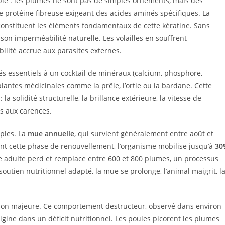
ple : les plumes ne sont pas de simples ornements, mais des
e protéine fibreuse exigeant des acides aminés spécifiques. La
 constituent les éléments fondamentaux de cette kératine. Sans
 son imperméabilité naturelle. Les volailles en souffrent
bilité accrue aux parasites externes.
s essentiels à un cocktail de minéraux (calcium, phosphore,
lantes médicinales comme la prêle, l’ortie ou la bardane. Cette
la solidité structurelle, la brillance extérieure, la vitesse de
és aux carences.
iples. La
mue annuelle
, qui survient généralement entre août et
ant cette phase de renouvellement, l’organisme mobilise jusqu’à
30
 adulte perd et remplace entre 600 et 800 plumes, un processus
utien nutritionnel adapté, la mue se prolonge, l’animal maigrit, l
tion majeure. Ce comportement destructeur, observé dans environ
igine dans un déficit nutritionnel. Les poules picorent les plumes