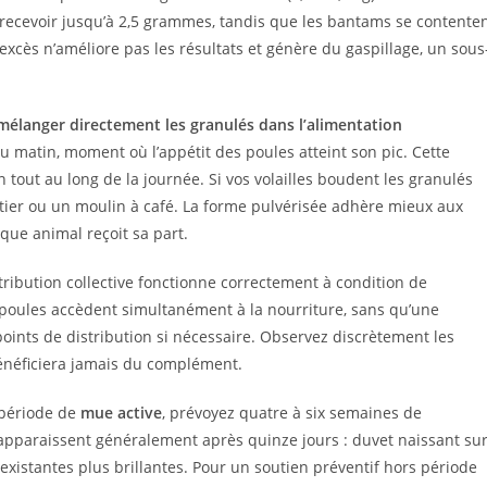
recevoir jusqu’à 2,5 grammes, tandis que les bantams se contente
xcès n’améliore pas les résultats et génère du gaspillage, un sous
mélanger directement les granulés dans l’alimentation
 matin, moment où l’appétit des poules atteint son pic. Cette
 tout au long de la journée. Si vos volailles boudent les granulés
rtier ou un moulin à café. La forme pulvérisée adhère mieux aux
ue animal reçoit sa part.
tribution collective fonctionne correctement à condition de
s poules accèdent simultanément à la nourriture, sans qu’une
points de distribution si nécessaire. Observez discrètement les
énéficiera jamais du complément.
n période de
mue active
, prévoyez quatre à six semaines de
 apparaissent généralement après quinze jours : duvet naissant su
existantes plus brillantes. Pour un soutien préventif hors période