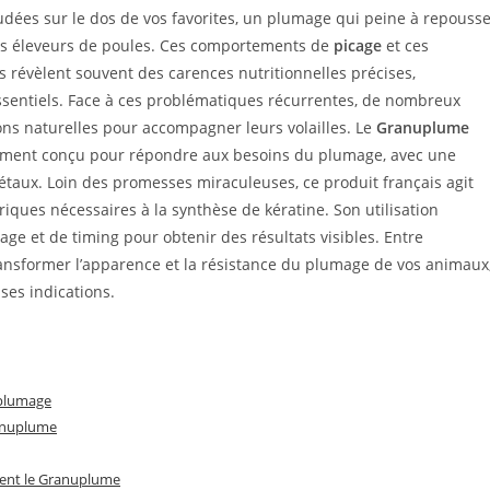
dées sur le dos de vos favorites, un plumage qui peine à repouss
les éleveurs de poules. Ces comportements de
picage
et ces
s révèlent souvent des carences nutritionnelles précises,
sentiels. Face à ces problématiques récurrentes, de nombreux
ons naturelles pour accompagner leurs volailles. Le
Granuplume
ment conçu pour répondre aux besoins du plumage, avec une
gétaux. Loin des promesses miraculeuses, ce produit français agit
iques nécessaires à la synthèse de kératine. Son utilisation
ge et de timing pour obtenir des résultats visibles. Entre
ansformer l’apparence et la résistance du plumage de vos animaux
ses indications.
 plumage
ranuplume
ment le Granuplume