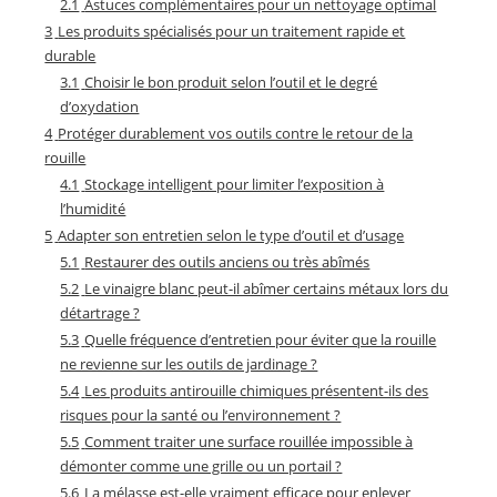
2.1
Astuces complémentaires pour un nettoyage optimal
3
Les produits spécialisés pour un traitement rapide et
durable
3.1
Choisir le bon produit selon l’outil et le degré
d’oxydation
4
Protéger durablement vos outils contre le retour de la
rouille
4.1
Stockage intelligent pour limiter l’exposition à
l’humidité
5
Adapter son entretien selon le type d’outil et d’usage
5.1
Restaurer des outils anciens ou très abîmés
5.2
Le vinaigre blanc peut-il abîmer certains métaux lors du
détartrage ?
5.3
Quelle fréquence d’entretien pour éviter que la rouille
ne revienne sur les outils de jardinage ?
5.4
Les produits antirouille chimiques présentent-ils des
risques pour la santé ou l’environnement ?
5.5
Comment traiter une surface rouillée impossible à
démonter comme une grille ou un portail ?
5.6
La mélasse est-elle vraiment efficace pour enlever